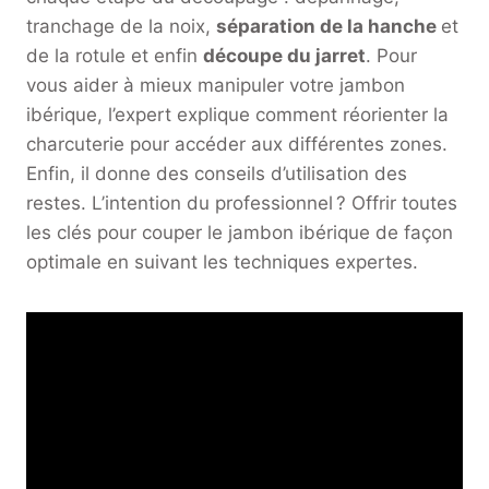
tranchage de la noix,
séparation de la hanche
et
de la rotule et enfin
découpe du jarret
. Pour
vous aider à mieux manipuler votre jambon
ibérique, l’expert explique comment réorienter la
charcuterie pour accéder aux différentes zones.
Enfin, il donne des conseils d’utilisation des
restes. L’intention du professionnel ? Offrir toutes
les clés pour couper le jambon ibérique de façon
optimale en suivant les techniques expertes.