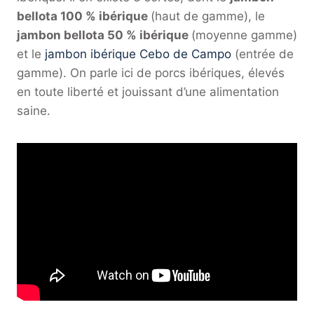
bellota 100 % ibérique
(haut de gamme), le
jambon bellota 50 % ibérique
(moyenne gamme)
et le
jambon ibérique Cebo de Campo
(entrée de
gamme). On parle ici de porcs ibériques, élevés
en toute liberté et jouissant d’une alimentation
saine.