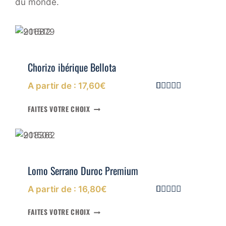
du monde.
N
T
E
I
P
G
O
E
U
R
Chorizo ibérique Bellota
P
R
A partir de :
17,60
€
O
F
Noté
6
5.00
sur 5 basé
FAITES VOTRE CHOIX
E
sur
S
notations
S
client
I
O
N
Lomo Serrano Duroc Premium
N
E
A partir de :
16,80
€
L
Noté
1
5.00
S
sur 5 basé
FAITES VOTRE CHOIX
sur
notation
: