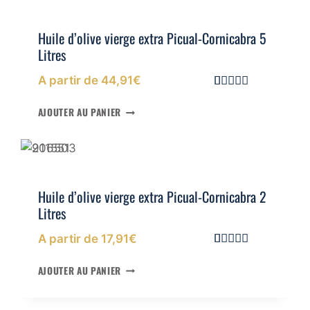
I
S
Huile d’olive vierge extra Picual-Cornicabra 5
S
Litres
E
U
A partir de
44,91
€
R
F
Noté
4
5.00
sur 5 basé
I
AJOUTER AU PANIER
sur
A
notations
B
client
L
E
Huile d’olive vierge extra Picual-Cornicabra 2
?
Litres
A partir de
17,91
€
Noté
3
5.00
sur 5 basé
AJOUTER AU PANIER
sur
notations
client