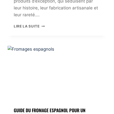
produits d’exception, qui séduisent par
leur histoire, leur fabrication artisanale et
leur rareté….
D
LIRE LA SUITE
É
C
O
U
V
R
E
Z
Q
U
E
L
E
S
T
GUIDE DU FROMAGE ESPAGNOL POUR UN
L