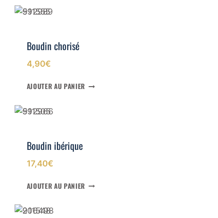
client
C
O
M
M
Boudin chorisé
E
N
4,90
€
T
C
AJOUTER AU PANIER
H
O
I
S
I
R
Boudin ibérique
U
N
17,40
€
F
O
AJOUTER AU PANIER
U
R
N