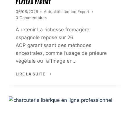
PLATEAU PARFAIT
E
J
06/08/2026
Actualités Iberico Export
A
0 Commentaires
M
B
À retenir La richesse fromagère
O
espagnole repose sur 26
N
AOP garantissant des méthodes
L
E
ancestrales, comme l’usage de présure
P
végétale ou l’affinage en…
L
U
G
LIRE LA SUITE
S
U
C
I
H
D
E
E
R
D
D
U
U
F
M
R
O
O