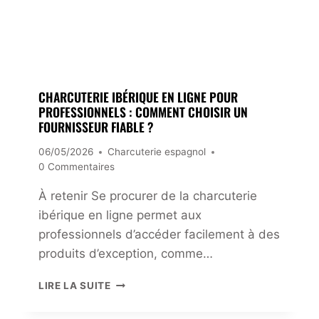
N
M
D
A
E
G
:
E
P
E
R
S
I
CHARCUTERIE IBÉRIQUE EN LIGNE POUR
P
X
PROFESSIONNELS : COMMENT CHOISIR UN
A
,
FOURNISSEUR FIABLE ?
G
C
N
A
06/05/2026
Charcuterie espagnol
O
R
0 Commentaires
L
A
P
À retenir Se procurer de la charcuterie
C
O
T
ibérique en ligne permet aux
U
É
professionnels d’accéder facilement à des
R
R
U
produits d’exception, comme…
I
N
S
P
C
T
LIRE LA SUITE
L
H
I
A
A
Q