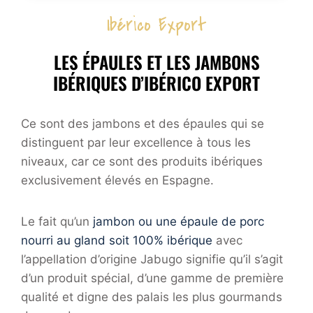
T
R
U
Ibérico Export
E
C
E
A
U
S
U
T
E
LES ÉPAULES ET LES JAMBONS
P
E
T
IBÉRIQUES D’IBÉRICO EXPORT
A
R
R
R
I
A
F
E
I
A
Ce sont des jambons et des épaules qui se
I
S
I
B
distinguent par leur excellence à tous les
O
T
É
N
niveaux, car ce sont des produits ibériques
R
S
exclusivement élevés en Espagne.
I
D
Q
E
U
S
Le fait qu’un
jambon ou une épaule de porc
E
O
nourri au gland soit 100% ibérique
avec
E
N
N
l’appellation d’origine Jabugo signifie qu’il s’agit
P
L
R
d’un produit spécial, d’une gamme de première
I
E
qualité et digne des palais les plus gourmands
G
S