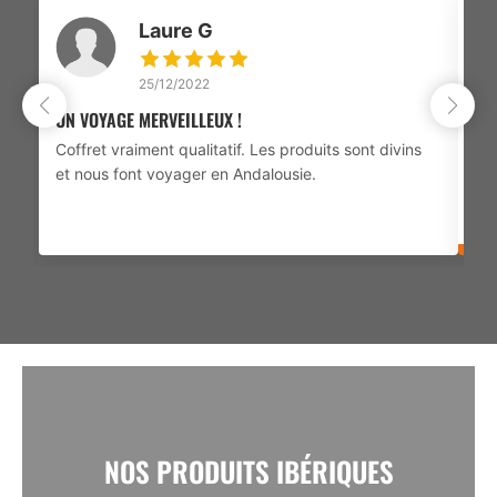
Laure G
25/12/2022
UN VOYAGE MERVEILLEUX !
Bel
Coffret vraiment qualitatif. Les produits sont divins
pré
et nous font voyager en Andalousie.
pou
Da
dé
NOS PRODUITS IBÉRIQUES