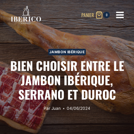
Aller
au
PANIER
0
contenu
JAMBON IBÉRIQUE
BIEN CHOISIR ENTRE LE
JAMBON IBÉRIQUE,
SERRANO ET DUROC
Par
Juan
04/06/2024