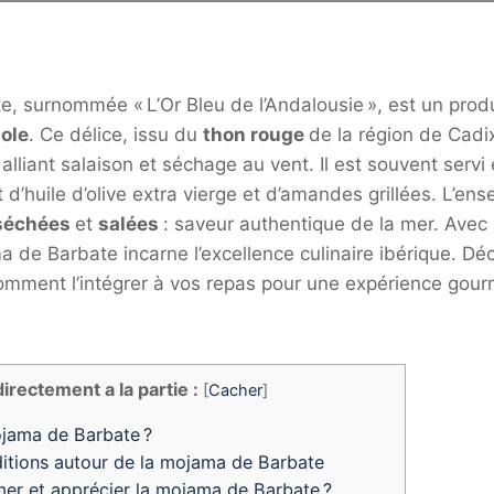
 surnommée « L’Or Bleu de l’Andalousie », est un produ
ole
. Ce délice, issu du
thon rouge
de la région de Cadix
 alliant salaison et séchage au vent. Il est souvent servi
 d’huile d’olive extra vierge et d’amandes grillées. L’en
séchées
et
salées
: saveur authentique de la mer. Avec
ma de Barbate incarne l’excellence culinaire ibérique. D
 comment l’intégrer à vos repas pour une expérience gour
directement a la partie :
[
Cacher
]
ojama de Barbate ?
aditions autour de la mojama de Barbate
 et apprécier la mojama de Barbate ?