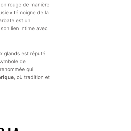
 thon rouge de manière
usie » témoigne de la
arbate est un
 son lien intime avec
x glands est réputé
 symbole de
 renommée qui
érique
, où tradition et