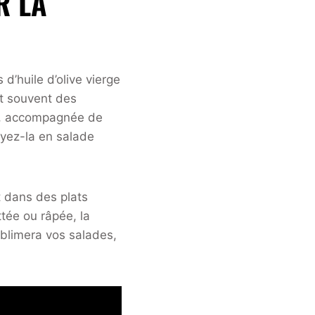
R LA
’huile d’olive vierge
t souvent des
as, accompagnée de
ayez-la en salade
.
t dans des plats
tée ou râpée, la
ublimera vos salades,