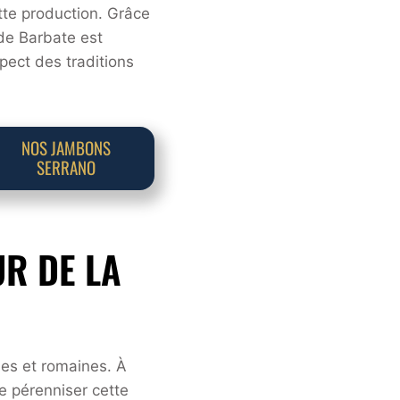
ette production. Grâce
de Barbate est
pect des traditions
NOS JAMBONS
SERRANO
UR DE LA
nes et romaines. À
e pérenniser cette