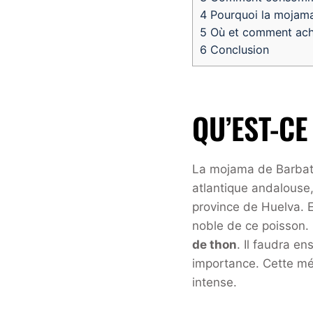
4
Pourquoi la mojama 
5
Où et comment ache
6
Conclusion
QU’EST-CE
La mojama de Barbate
atlantique andalouse
province de Huelva. E
noble de ce poisson.
de thon
. Il faudra en
importance. Cette mé
intense.