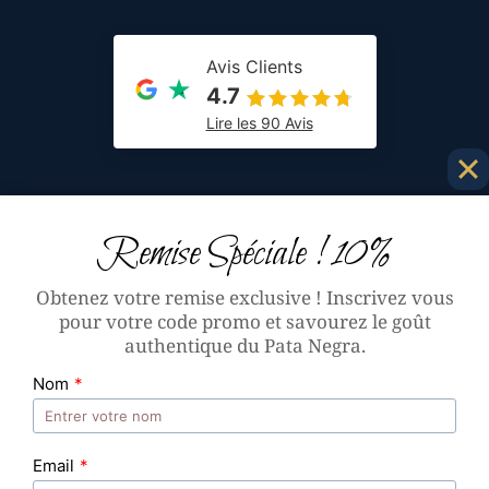
Avis Clients
4.7
Lire les 90 Avis
Iberico Export propulse l’Andalousie dans votre
Remise Spéciale ! 10%
assiette ! Les produits alimentaires ibériques
sont ancrés dans la culture espagnole.
Obtenez votre remise exclusive ! Inscrivez vous
pour votre code promo et savourez le goût
authentique du Pata Negra.
Nom
*
A PROPOS
REVENDEURS
BLOG
RECETTES
INFORMATION LÉGALES
CGV
PLAN DU SITE
CONTACT
Email
*