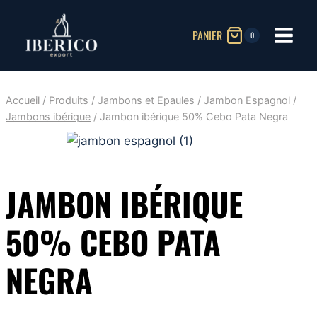
Aller
au
PANIER
0
contenu
Accueil
/
Produits
/
Jambons et Epaules
/
Jambon Espagnol
/
Jambons ibérique
/
Jambon ibérique 50% Cebo Pata Negra
JAMBON IBÉRIQUE
50% CEBO PATA
NEGRA