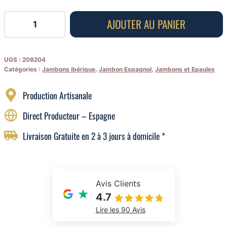
quantité
AJOUTER AU PANIER
de
Jambon
ibérique
UGS :
208204
Catégories :
Jambons ibérique
,
Jambon Espagnol
,
Jambons et Epaules
50%
Cebo
Production Artisanale
Pata
Negra
Direct Producteur – Espagne
Livraison Gratuite en 2 à 3 jours à domicile *
Avis Clients
4.7
Lire les 90 Avis