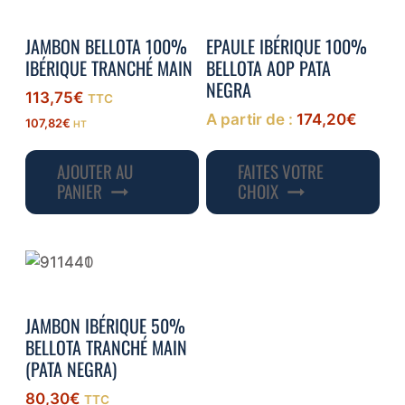
JAMBON BELLOTA 100%
EPAULE IBÉRIQUE 100%
IBÉRIQUE TRANCHÉ MAIN
BELLOTA AOP PATA
NEGRA
113,75
€
TTC
A partir de :
174,20
€
107,82
€
HT
Ce
AJOUTER AU
FAITES VOTRE
pro
PANIER
CHOIX
a
plu
var
Les
opt
JAMBON IBÉRIQUE 50%
peu
BELLOTA TRANCHÉ MAIN
êtr
(PATA NEGRA)
cho
80,30
€
TTC
sur