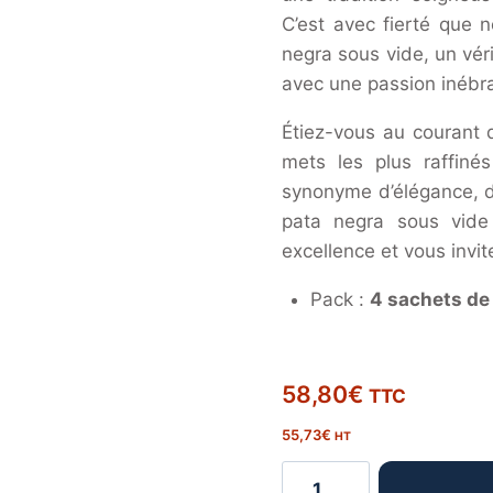
C’est avec fierté que 
negra sous vide, un vér
avec une passion inébra
Étiez-vous au courant 
mets les plus raffin
synonyme d’élégance, d
pata negra sous vide 
excellence et vous invi
Pack :
4 sachets de
58,80
€
TTC
55,73
€
HT
quantité