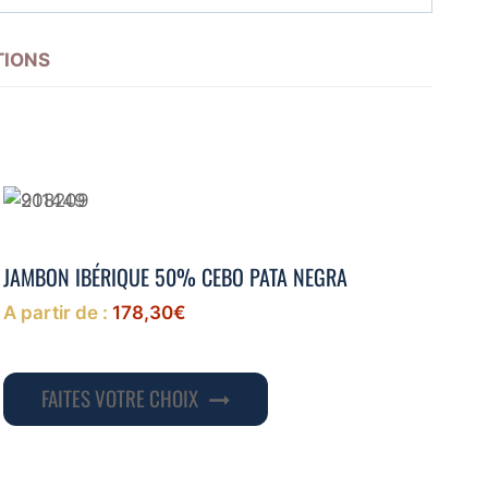
IONS
JAMBON IBÉRIQUE 50% CEBO PATA NEGRA
A partir de :
178,30
€
Ce
FAITES VOTRE CHOIX
produit
a
plusieurs