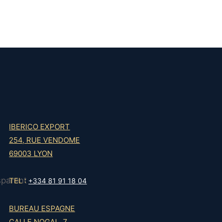
variations.
Les
options
peuvent
être
choisies
sur
la
page
IBERICO EXPORT
du
254, RUE VENDOME
produit
69003 LYON
TEL :
+334 81 91 18 04
BUREAU ESPAGNE
CALLE NOGAL, 7