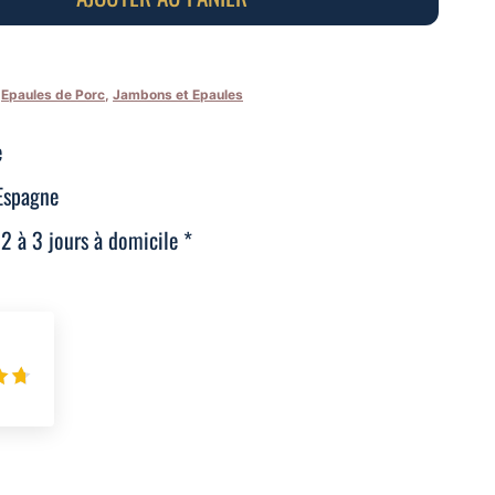
,
Epaules de Porc
,
Jambons et Epaules
e
Espagne
 2 à 3 jours à domicile *