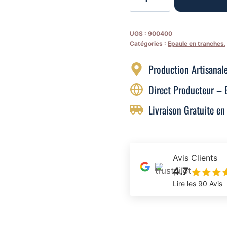
de
Epaule
Ibérique
UGS :
900400
Catégories :
Epaule en tranches
100%
Bellota
Production Artisanal
(Tranchée)
Direct Producteur – 
Livraison Gratuite en
Avis Clients
4.7
Lire les 90 Avis