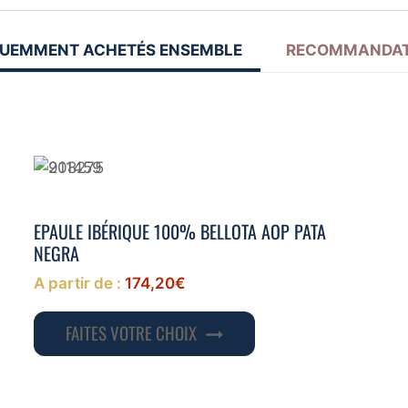
UEMMENT ACHETÉS ENSEMBLE
RECOMMANDAT
EPAULE IBÉRIQUE 100% BELLOTA AOP PATA
NEGRA
A partir de :
174,20
€
Ce
FAITES VOTRE CHOIX
produit
a
plusieurs