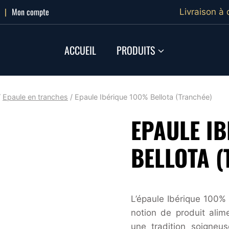
|
Mon compte
Livraison à 
ACCUEIL
PRODUITS
/
Epaule en tranches
/
Epaule Ibérique 100% Bellota (Tranchée)
EPAULE I
BELLOTA 
L’épaule Ibérique 100%
notion de produit alime
une tradition soigneu