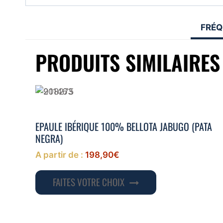
FRÉQ
PRODUITS SIMILAIRES
EPAULE IBÉRIQUE 100% BELLOTA JABUGO (PATA
NEGRA)
A partir de :
198,90
€
Ce
FAITES VOTRE CHOIX
produit
a
plusieurs