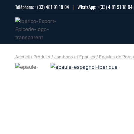
Aller
Téléphone:
+(33) 481 91 18 04
|
WhatsApp:
+(33) 4 81 91 18 04
au
contenu
Accueil
/
Produits
/
Jambons et Epaules
/
Epaules de Porc