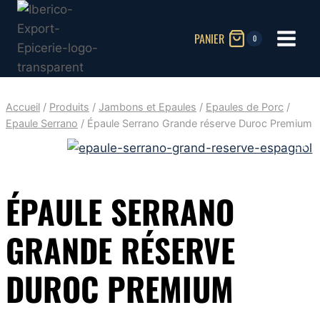
Aller
au
PANIER
0
contenu
Accueil
/
Produits
/
Jambons et Epaules
/
Epaules de Porc
/
Epaule Serrano
/
Épaule Serrano Grande réserve Duroc Premium
ÉPAULE SERRANO
GRANDE RÉSERVE
DUROC PREMIUM