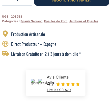
de
Épaule
Serrano
UGS :
208258
Catégories :
Epaule Serrano
,
Epaules de Porc
,
Jambons et Epaules
Grande
réserve
Production Artisanale
Duroc
Premium
Direct Producteur – Espagne
Livraison Gratuite en 2 à 3 jours à domicile *
Avis Clients
4.7
Lire les 90 Avis