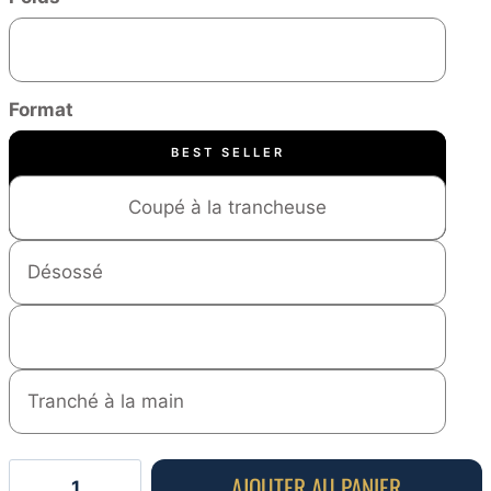
5,5 à 6kg
Format
BEST SELLER
Coupé à la trancheuse
Désossé
Entier
Tranché à la main
quantité
AJOUTER AU PANIER