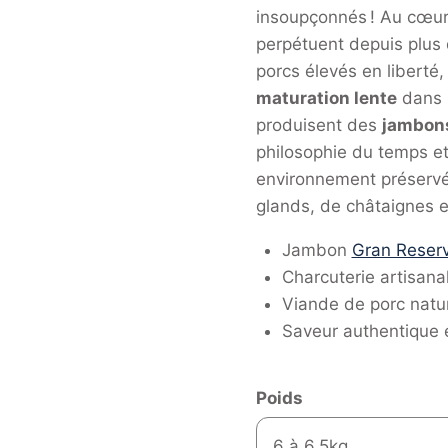
insoupçonnés ! Au cœur
perpétuent depuis plus 
porcs élevés en liberté,
maturation lente
dans l
produisent des
jambons
philosophie du temps et
environnement préservé
glands, de châtaignes e
Jambon
Gran Reserv
Charcuterie artisan
Viande de porc natur
Saveur authentique e
Poids
6 à 6,5kg