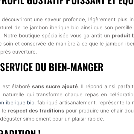
es découvriront une saveur profonde, légèrement plus i
aturel de ce jambon iberique bio ainsi que son persill
. Notre boutique spécialisée vous garantit un
produit 
soin et conservée de manière à ce que le jambon iber
après ouverture.
 SERVICE DU BIEN-MANGER
e est élaboré
sans sucre ajouté
. Il répond ainsi parf
n naturelle qui transforme chaque repas en célébrati
n iberique bio
, fabriqué artisanalement, représente la m
 le
respect des traditions
pour produire une chair douce
déguster simplement pour un plaisir rapide.
RADITION !