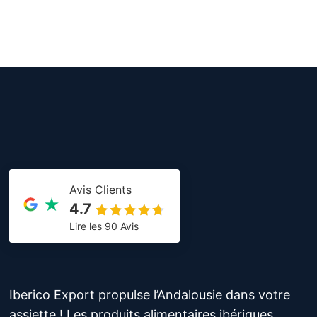
Avis Clients
4.7
Lire les 90 Avis
Iberico Export propulse l’Andalousie dans votre
assiette ! Les produits alimentaires ibériques