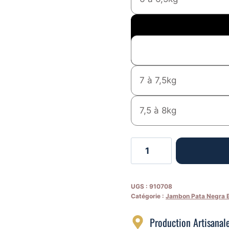
7 à 7,5kg
7,5 à 8kg
quantité
de
Jambon
Iberique
UGS :
910708
Catégorie :
Jambon Pata Negra 
bio
Gran
Production Artisanal
Reserva