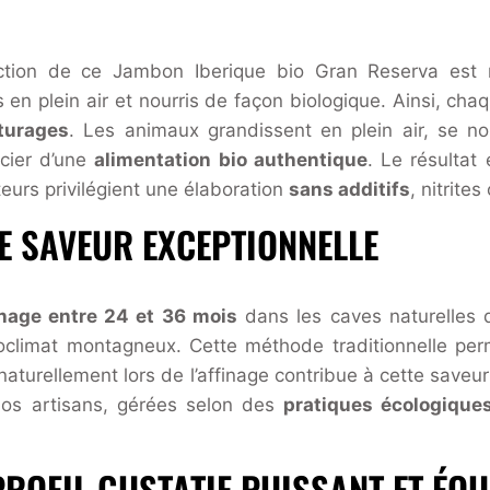
uction de ce Jambon Iberique bio Gran Reserva est 
és en plein air et nourris de façon biologique. Ainsi, c
âturages
. Les animaux grandissent en plein air, se n
icier d’une
alimentation bio authentique
. Le résultat
eurs privilégient une élaboration
sans additifs
, nitrites
E SAVEUR EXCEPTIONNELLE
inage entre 24 et 36 mois
dans les caves naturelles de
croclimat montagneux. Cette méthode traditionnelle p
é naturellement lors de l’affinage contribue à cette save
nos artisans, gérées selon des
pratiques écologique
PROFIL GUSTATIF PUISSANT ET ÉQU