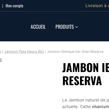
|
Mon compte
Livraison à 
ACCUEIL
PRODUITS
l
/
Jambon Pata Negra BIO
/
Jambon Iberique bio Gran Reserva
JAMBON I
RESERVA
Le Jambon naturel de p
actuelle. Cette
charcute