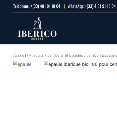
Aller
Téléphone:
+(33) 481 91 18 04
|
WhatsApp:
+(33) 4 81 91 18 04
au
contenu
Accueil
/
Produits
/
Jambons et Epaules
/
Jambon Espagno